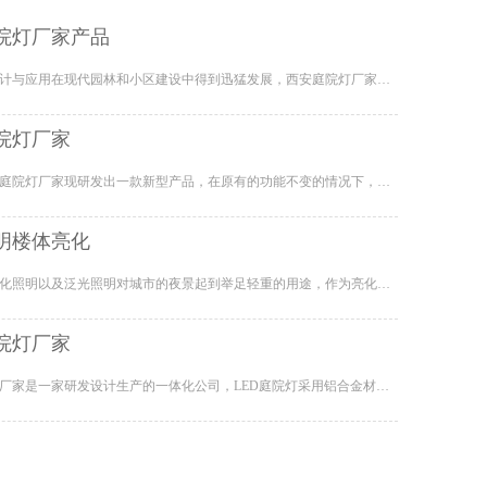
院灯厂家产品
庭院灯的设计与应用在现代园林和小区建设中得到迅猛发展，西安庭院灯厂家现提…
院灯厂家
安康太阳能庭院灯厂家现研发出一款新型产品，在原有的功能不变的情况下，简化…
明楼体亮化
城市楼体亮化照明以及泛光照明对城市的夜景起到举足轻重的用途，作为亮化照明…
院灯厂家
庆阳庭院灯厂家是一家研发设计生产的一体化公司，LED庭院灯采用铝合金材质，…