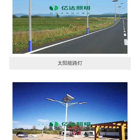
太阳能路灯