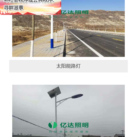
太阳能路灯