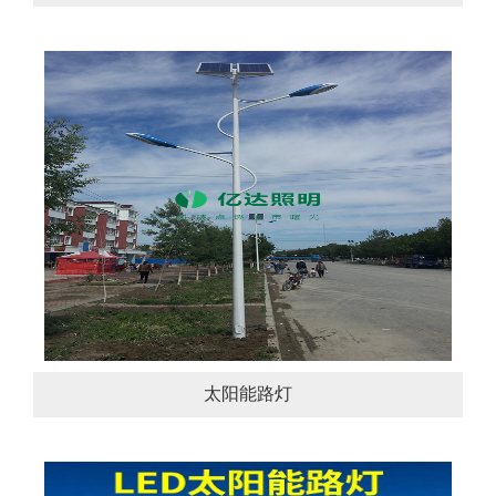
太阳能路灯