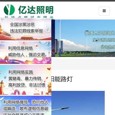
首页
>
产品中心
>
太阳能路灯
太阳能路灯