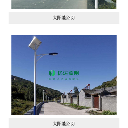
太阳能路灯
太阳能路灯